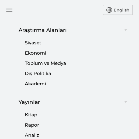
English
Araştırma Alanları
#
LİBYA SİYASİ DİYALOG
Siyaset
FORUMU
Ekonomi
Toplum ve Medya
Dış Politika
Akademi
Libya’da Bir Oldubitti ve Suikast Hikâyesi
|
YORUM
BİLGEHAN ÖZTÜRK
Yayınlar
Kitap
Rapor
Analiz