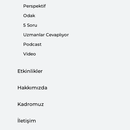
Libya’da Bir İstikrarsızlık Kaynağı Olarak
Perspektif
Kuralsız Seçimler
Odak
|
YORUM
BİLGEHAN ÖZTÜRK
5 Soru
Uzmanlar Cevaplıyor
Podcast
Video
Geçici Hükümet ve Libya’nın Yakın
Geleceği
Etkinlikler
|
YORUM
VEYSEL KURT
Hakkımızda
Kadromuz
Libya’da Siyasi Diyalog Toplantıları Barış
Getirir mi?
İletişim