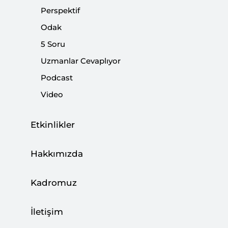
Perspektif
|
YORUM
BÜLENT ARAS
Odak
5 Soru
Uzmanlar Cevaplıyor
Erdoğan Hakikati Söyledi: Kral Çıplak
Podcast
|
YORUM
İBRAHİM KALIN
Video
Etkinlikler
Türkiyesiz bir ateşkes mümkün mü?
YORUM
Hakkımızda
Kadromuz
Gazze 2009: Uluslararası Sistem İflas Etti
İletişim
|
YORUM
İBRAHİM KALIN