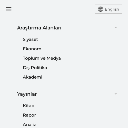
English
Araştırma Alanları
#
İSRAİL LOBİSİ
Siyaset
Ekonomi
Toplum ve Medya
Dış Politika
Akademi
Yayınlar
Kitap
Rapor
Başbakan’ın Gazze Tepkisi
Analiz