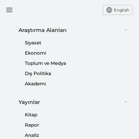
English
Araştırma Alanları
#
İRAN-ABD GERGİNLİĞİ
Siyaset
Ekonomi
Toplum ve Medya
Dış Politika
Hürmüz Boğazı Savaşın Yeni Cephesi mi?
Akademi
|
VİDEO
NEBİ MİŞ
Yayınlar
Kitap
İkili İlişkilerin Kapsamını Aşan Çok
Rapor
Katmanlı Ziyaretler
Analiz