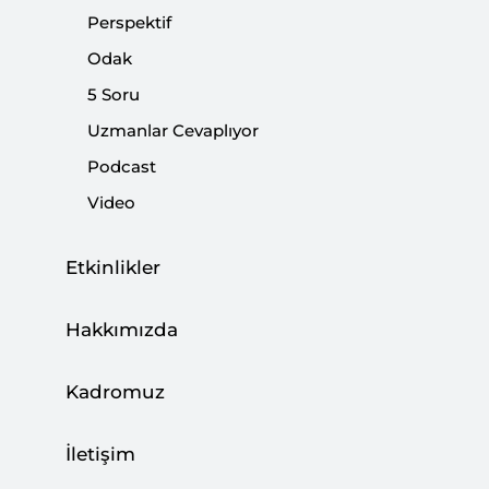
|
YORUM
NEBİ MİŞ
Perspektif
Odak
5 Soru
Uzmanlar Cevaplıyor
İran’ın Doğu Ekseni Arayışı
Podcast
|
YORUM
MUSTAFA CANER
Video
Etkinlikler
İran Batı ile yeni bir sayfa açacak mı?
Hakkımızda
|
AVRUPA ARAŞTIRMALARI
HACI MEHMET BOYRAZ
Kadromuz
İletişim
Reisi Döneminde İran-AB İlişkilerini Ne