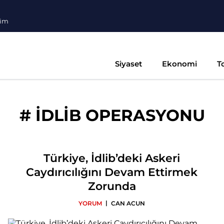
şim
Siyaset
Ekonomi
T
#
İDLİB OPERASYONU
Türkiye, İdlib’deki Askeri
Caydırıcılığını Devam Ettirmek
Zorunda
|
YORUM
CAN ACUN