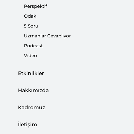
Türkiye’nin Petrol Üretimi ve Gabar
Perspektif
Petrolü
Odak
|
ODAK
BÜŞRA ZEYNEP ÖZDEMİR
5 Soru
Uzmanlar Cevaplıyor
Podcast
Video
Etkinlikler
Hakkımızda
Kadromuz
3 Soruda Türkiye’nin Petrol Rezervi
İletişim
Keşifleri