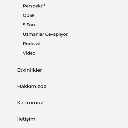
|
YORUM
TAHA ÖZHAN
Perspektif
Odak
5 Soru
85-86 / 86
Uzmanlar Cevaplıyor
Podcast
Video
Etkinlikler
Hakkımızda
Kadromuz
VERİ TEMELLİ STRATEJİK ANALİZ
İletişim