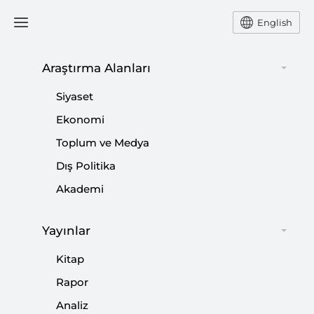
English
Araştırma Alanları
#
EKONOMİK KALKINMA VE
Siyaset
İŞBİRLİĞİ ÖRGÜTÜ (OECD)
Ekonomi
Toplum ve Medya
Dış Politika
“Küresel Dengelerden Türkiye’nin Payına
Akademi
Düşen”
Yayınlar
|
YORUM
TAHA ÖZHAN
Kitap
Rapor
Küresel Volatilite
Analiz