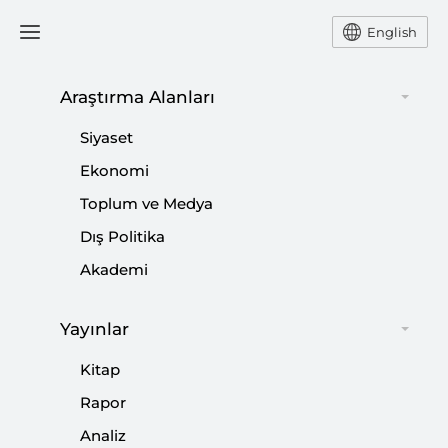
English
Araştırma Alanları
#
DERA
Siyaset
Ekonomi
Toplum ve Medya
Dış Politika
Akademi
Yayınlar
Kitap
Suriye’nin Yeniden İnşa Sürecinde İsrail’in
Rapor
“Dürzi Kartı”
Analiz