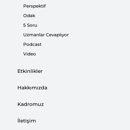
|
ODAK
KUTLUHAN GÖRÜCÜ
Perspektif
Odak
5 Soru
Uzmanlar Cevaplıyor
Podcast
Video
Etkinlikler
Hakkımızda
Analiz: Uzlaşıdan Kuşatmaya Dera’da
Neler Oluyor?
Kadromuz
|
ANALİZ
KUTLUHAN GÖRÜCÜ
,
ÖMER ÖZKİZİLCİK
İletişim