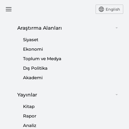
English
Araştırma Alanları
#
BAKİ LALEOĞLU
Siyaset
Ekonomi
Toplum ve Medya
Dış Politika
Kriter’in Ekim Sayısı Çıktı: Soykırım
Akademi
Genişliyor, İsrail’e Kim Dur Diyecek?
Yayınlar
|
DUYURULAR
SETA
Kitap
Rapor
Analiz