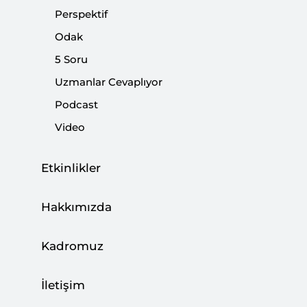
Perspektif
Odak
5 Soru
AB ile Yeni Bir Fırsat Penceresi mi?
Uzmanlar Cevaplıyor
|
YORUM
BURHANETTİN DURAN
Podcast
Video
Etkinlikler
Hukuk ve Hakkaniyete Karşı Reel Politik:
AB’nin Doğu Akdeniz’de Dökülen Makyajı
Hakkımızda
|
AVRUPA ARAŞTIRMALARI
VEYSEL KURT
Kadromuz
İletişim