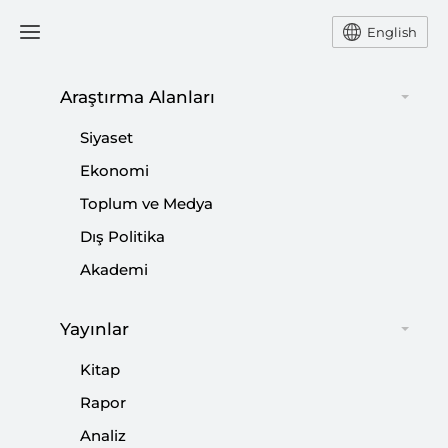
English
Araştırma Alanları
#
ANGELA MERKEL
Siyaset
Ekonomi
Toplum ve Medya
Dış Politika
Pelosi Küstahlığı
Akademi
|
YORUM
BURHANETTİN DURAN
Yayınlar
Kitap
Doğu Akdeniz’de Yoğun Diplomasi
Rapor
Analiz
|
STRATEJİ ARAŞTIRMALARI
VEYSEL KURT