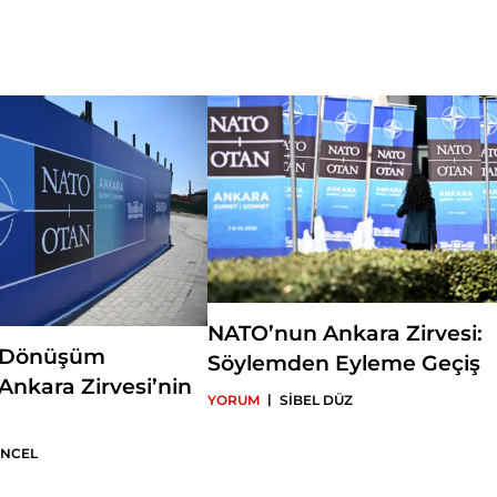
News ve Mediterranean Quarterly gibi yayın organlarında yer almıştır
Politics and Foreign Policy in Turkey, Change and Adaptation in Tur
Politics and Foreign Policy in Turkey: Historical and Contemporary P
kitapların editörleri arasındadır. Halen Insight Turkey dergisinin as
yapmakta olan Üstün, Mart 2015'ten beri SETA Washington koordina
yürütmektedir.
NATO’nun Ankara Zirvesi:
 Dönüşüm
Söylemden Eyleme Geçiş
Ankara Zirvesi’nin
|
YORUM
SİBEL DÜZ
ÖNCEL