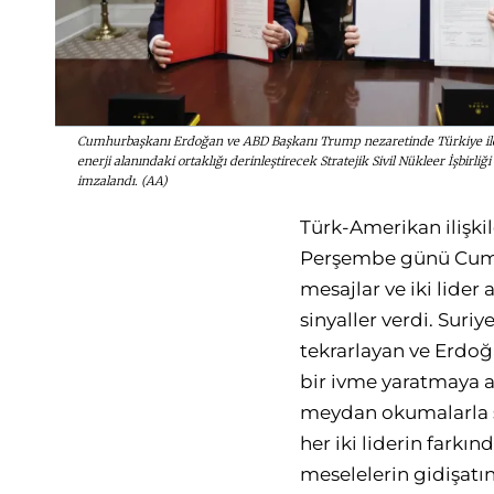
Cumhurbaşkanı Erdoğan ve ABD Başkanı Trump nezaretinde Türkiye il
enerji alanındaki ortaklığı derinleştirecek Stratejik Sivil Nükleer İşbirli
imzalandı. (AA)
Türk-Amerikan ilişkil
Perşembe günü Cumh
mesajlar ve iki lider
sinyaller verdi. Suri
tekrarlayan ve Erdoğ
bir ivme yaratmaya aç
meydan okumalarla s
her iki liderin farkın
meselelerin gidişatın