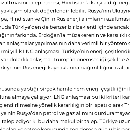
 azaltmasını talep etmesi, Hindistan’a karşı aldığı neg
yaklaşım olarak değerlendirilebilir. Rusya’nın Ukra
upa, Hindistan ve Çin’in Rus enerji alımlarını azaltma
da Türkiye’den de benzer bir beklenti içinde ancak
ının farkında. Erdoğan’la müzakerenin ve karşılıklı ç
an anlaşmalar yapılmasının daha verimli bir yöntem ol
rmi yıllık LNG anlaşması, Türkiye’nin enerji çeşitlend
lyar dolarlık anlaşma, Trump’ın önemsediği şekilde A
rkiye’nin Rus enerji kaynaklarına bağımlılığını azalta
onusunda yaptığı birçok hamle hem enerji çeşitliliğini
ltına almaya çalışıyor. LNG anlaşması bu iki kriteri k
üçlendirilmesine yönelik kararlılığın bir ispatı olarak 
iye’nin Rusya’dan petrol ve gaz alımını durduramaya
 talep ediyor ki bu daha makul bir talep. Türkiye uzun 
u alanları yönetme konusunda son derece güçlü bir pe