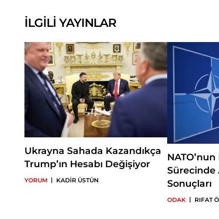
İLGİLİ YAYINLAR
Ukrayna Sahada Kazandıkça
NATO’nun
Trump’ın Hesabı Değişiyor
Sürecinde 
|
YORUM
KADİR ÜSTÜN
Sonuçları
|
ODAK
RIFAT 