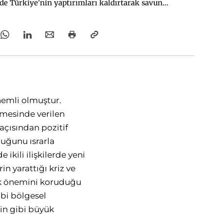
nde Türkiye'nin yaptırımları kaldırtarak savunma
n düzenlemesi için bir fırsat var.
önemli olmuştur.
mesinde verilen
 açısından pozitif
duğunu ısrarla
kili ilişkilerde yeni
n yarattığı kriz ve
ik önemini koruduğu
gibi bölgesel
Çin gibi büyük