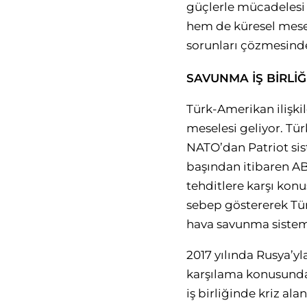
güçlerle mücadelesi 
hem de küresel mesele
sorunları çözmesind
SAVUNMA İŞ BİRLİĞ
Türk-Amerikan ilişki
meselesi geliyor. Tü
NATO’dan Patriot sist
başından itibaren AB
tehditlere karşı kon
sebep göstererek Tür
hava savunma sistemi
2017 yılında Rusya’yl
karşılama konusunda
iş birliğinde kriz al