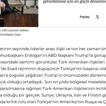
getirebilmesi için en güçlü dönemi
ilişkilerini yenide
Paylaş:
e ABD arasında nükleer
ği Mutabakat Zaptı
erinin seyrinde liderler arası ilişki ve ton her zaman 
urbaşkanı Erdoğan’ın ABD Başkanı Trump’la görüş
 arasındaki samimi görüntüler Türk-Amerikan ilişkileri
ye’de Esad rejiminin düşüşünün Türkiye’nin başarısı ol
an’a övgüler yağdıran Trump’ın önümüzdeki dönemde i
ık olduğu ortadaydı. Son on yılda bölgesel meseleleri
arsılmasına rağmen Türk-Amerikan ilişkilerinin krit
da olduğu bir gerçek. Suriye, Ukrayna, İran ve Filistin 
da kritik rolü olan Türkiye’nin Amerika’nın Rusya ve 