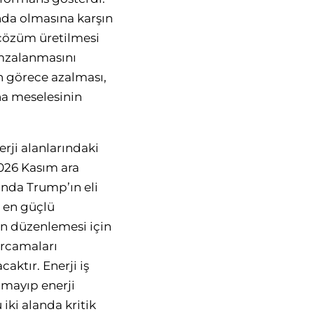
nda olmasına karşın
 çözüm üretilmesi
 imzalanmasını
ın görece azalması,
na meselesinin
ji alanlarındaki
026 Kasım ara
nda Trump’ın eli
n en güçlü
en düzenlemesi için
arcamaları
aktır. Enerji iş
almayıp enerji
iki alanda kritik