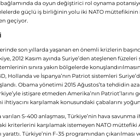
bağlamında da oyun değiştirici rol oynama potansiye
lerde güçlü iş birliğinin yolu iki NATO müttefikinin iki
en geçiyor.
İ
lerinde son yıllarda yaşanan en önemli krizlerin başın
rkiye, 2012 Kasım ayında Suriye’den ateşlenen füzeler
emlerinin sınıra yakın bölgelerde konuşlandırılmasını
D, Hollanda ve İspanya’nın Patriot sistemleri Suriye’
uşlandı. Obama yönetimi 2015 Ağustos’ta tehdidin azal
kiye’yle istişare etmeden Amerika’nın Patriot’larını 
 ihtiyacını karşılamak konusundaki çabalarını yoğunl
a varılan S-400 anlaşması, Türkiye’nin hava savunma ih
ki kriterlerini karşılamak istemeyen NATO müttefiki
anı yarattı. Türkiye’nin F-35 programından çıkarılması 