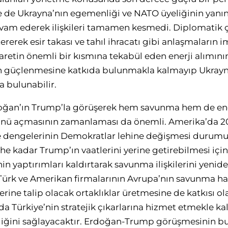
 de Ukrayna’nın egemenliği ve NATO üyeliğinin yanı
devam ederek ilişkileri tamamen kesmedi. Diplomatik
rerek esir takası ve tahıl ihracatı gibi anlaşmaların
caretin önemli bir kısmına tekabül eden enerji alımın
erin güçlenmesine katkıda bulunmakla kalmayıp Ukray
 bulunabilir.
an’ın Trump’la görüşerek hem savunma hem de ener
nünü açmasının zamanlaması da önemli. Amerika’da 2
 dengelerinin Demokratlar lehine değişmesi durumu
rihe kadar Trump’ın vaatlerini yerine getirebilmesi içi
n yaptırımları kaldırtarak savunma ilişkilerini yenid
n Türk ve Amerikan firmalarının Avrupa’nın savunma h
ine talip olacak ortaklıklar üretmesine de katkısı olac
ı da Türkiye’nin stratejik çıkarlarına hizmet etmekle k
nliğini sağlayacaktır. Erdoğan-Trump görüşmesinin bu 