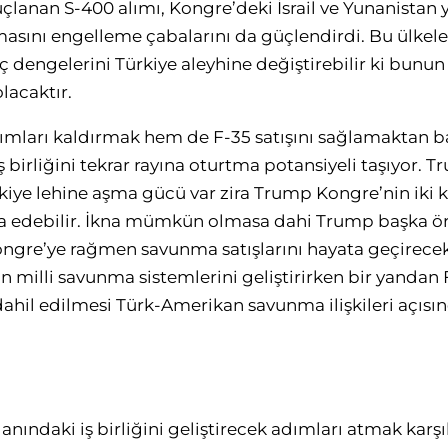
anan S-400 alımı, Kongre’deki İsrail ve Yunanistan ya
masını engelleme çabalarını da güçlendirdi. Bu ülkele
 dengelerini Türkiye aleyhine değiştirebilir ki bunu
lacaktır.
ımları kaldırmak hem de F-35 satışını sağlamaktan b
birliğini tekrar rayına oturtma potansiyeli taşıyor. 
rkiye lehine aşma gücü var zira Trump Kongre’nin iki 
na edebilir. İkna mümkün olmasa dahi Trump başka ö
gre’ye rağmen savunma satışlarını hayata geçirecek 
n milli savunma sistemlerini geliştirirken bir yandan
dahil edilmesi Türk-Amerikan savunma ilişkileri açıs
nındaki iş birliğini geliştirecek adımları atmak karş