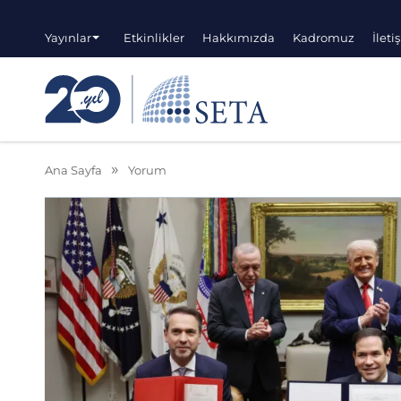
Yayınlar
Etkinlikler
Hakkımızda
Kadromuz
İleti
Ana Sayfa
Yorum