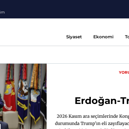
şim
Siyaset
Ekonomi
T
YOR
Erdoğan-T
2026 Kasım ara seçimlerinde Kong
durumunda Trump'ın eli zayıflayaca