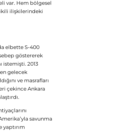
li var. Hem bölgesel
li ilişkilerindeki
da elbette S-400
i sebep göstererek
 istemişti. 2013
den gelecek
dığını ve masrafları
geri çekince Ankara
aştırdı.
tiyaçlarını
 Amerika’yla savunma
ve yaptırım