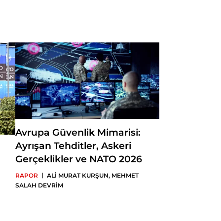
. Üstün, History,
kish Foreign Policy ve
erspectives adlı
istan editörlüğünü
törlüğü görevini
Avrupa Güvenlik Mimarisi:
Ayrışan Tehditler, Askeri
Gerçeklikler ve NATO 2026
|
RAPOR
ALİ MURAT KURŞUN
,
MEHMET
SALAH DEVRİM