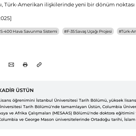
, Türk-Amerikan ilişkilerinde yeni bir dönüm noktası 
 2025
]
#
S-400 Hava Savunma Sistemi
#
F-35 Savaş Uçağı Projesi
#
Türk-Am
KADİR ÜSTÜN
Lisans öğrenimini İstanbul Üniversitesi Tarih Bölümü, yüksek lisansı
Üniversitesi Tarih Bölümü'nde tamamlayan Üstün, Columbia Üniver
Asya ve Afrika Çalışmaları (MESAAS) Bölümü'nde doktora eğitimini
Columbia ve George Mason üniversitelerinde Ortadoğu tarihi, İslam 
tarihi ve küreselleşme konularında dersler vermiştir. Çeşitli SETA ya
bulunan Üstün'ün çalışmaları Insight Turkey, Aljazeera English, Dai