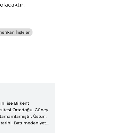
olacaktır.
erikan İlişkileri
nı ise Bilkent
sitesi Ortadoğu, Güney
 tamamlamıştır. Üstün,
tarihi, Batı medeniyeti
yınlarına katkıda
ly Sabah, Hurriyet Daily