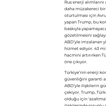
Rus enerji alımlarını
daha müzakereci bir 
oturtulması için Avr
yapan Trump, bu konu
baskıyla yapamayacağ
gözetilmesini sağlay
ABD’yle imzalanan yi
hizmet ediyor. 43 mi
hacmini artırırken Tü
öne çıkıyor.
Türkiye’nin enerji k
güvenliğini garanti a
ABD’yle ilişkilerin g
çekiyor. Trump, Türk
olduğu için ‘azaltma’
ilişkilerinde sorunl