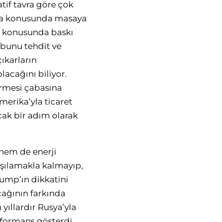
atif tavra göre çok
yna konusunda masaya
sı konusunda baskı
 bunu tehdit ve
ıkarların
acağını biliyor.
irmesi çabasına
merika’yla ticaret
cak bir adım olarak
 hem de enerji
arşılamakla kalmayıp,
Trump’ın dikkatini
cağının farkında
yıllardır Rusya’yla
rformans gösterdi.