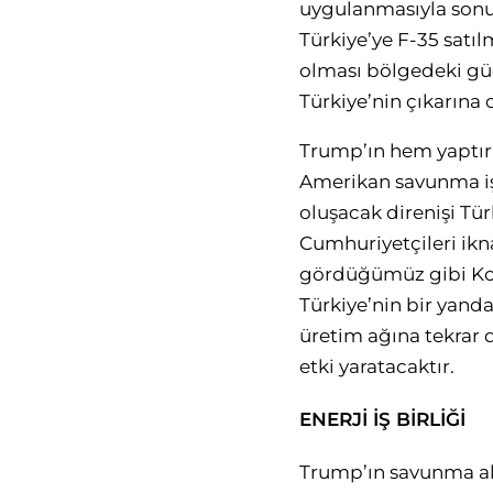
uygulanmasıyla sonuçl
Türkiye’ye F-35 satıl
olması bölgedeki güç
Türkiye’nin çıkarına o
Trump’ın hem yaptır
Amerikan savunma iş 
oluşacak direnişi Tü
Cumhuriyetçileri ik
gördüğümüz gibi Kon
Türkiye’nin bir yanda
üretim ağına tekrar 
etki yaratacaktır.
ENERJİ İŞ BİRLİĞİ
Trump’ın savunma ala