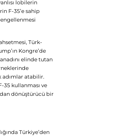
nlısı lobilerin
rin F-35’e sahip
n engellenmesi
ahsetmesi, Türk-
Trump’ın Kongre’de
kanadını elinde tutan
rneklerinde
adımlar atabilir.
 F-35 kullanması ve
ından dönüştürücü bir
ılığında Türkiye’den