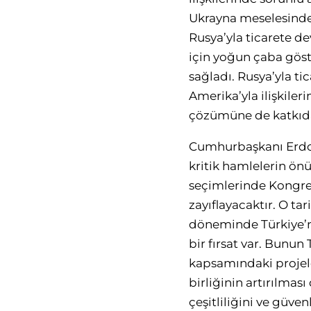
Ukrayna meselesinde
Rusya’yla ticarete 
için yoğun çaba göste
sağladı. Rusya’yla ti
Amerika’yla ilişkil
çözümüne de katkıda
Cumhurbaşkanı Erdoğ
kritik hamlelerin ö
seçimlerinde Kongre
zayıflayacaktır. O ta
döneminde Türkiye’ni
bir fırsat var. Bunu
kapsamındaki projeler
birliğinin artırılmas
çeşitliliğini ve güve