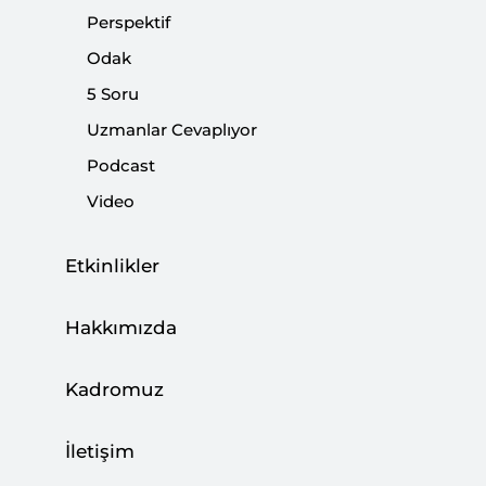
Perspektif
Paylaş:
Odak
5 Soru
Uzmanlar Cevaplıyor
Podcast
Video
Etkinlikler
Hakkımızda
Kadromuz
Türkiye Cumhuriyet Merkez Bankası'nın (TCMB)
bu hafta gerçekleştirdiği enflasyon raporu
İletişim
bilgilendirme toplantısına her zamankinden