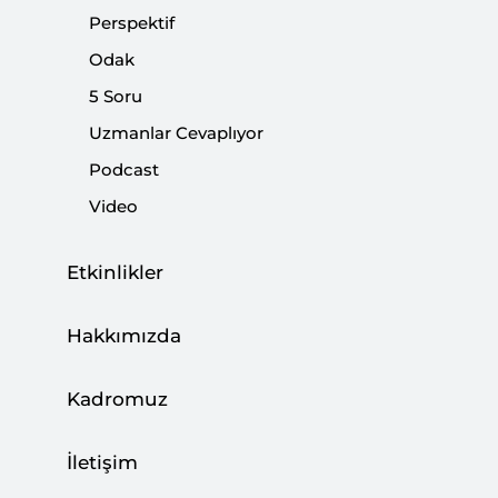
Perspektif
Paylaş:
Odak
5 Soru
Uzmanlar Cevaplıyor
Podcast
Video
Etkinlikler
Hakkımızda
Ocak ortasından itibaren içeride ve dışarıda
Kadromuz
yaşanan gelişmeler neticesinde TL'nin değer
kaybetmesi, enflasyon görünümüne olumsuz
İletişim
yansıdı. Türkiye Cumhuriyet Merkez Bankası'nın