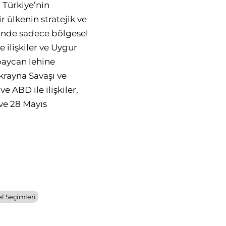
 Türkiye’nin
 ülkenin stratejik ve
ğünde sadece bölgesel
e ilişkiler ve Uygur
baycan lehine
krayna Savaşı ve
e ABD ile ilişkiler,
 ve 28 Mayıs
el Seçimleri