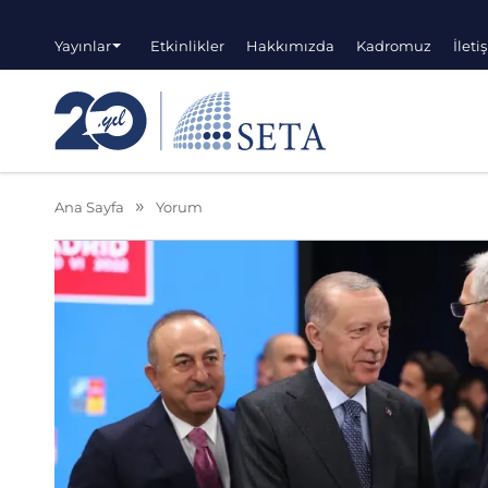
Yayınlar
Etkinlikler
Hakkımızda
Kadromuz
İleti
Ana Sayfa
Yorum