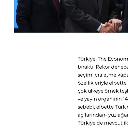
Türkiye,
The Econom
bıraktı. Rekor denec
seçim icra etme kapa
özellikleriyle elbet
çok ülkeye örnek te
ve yayın organının 1
sebebi, elbette Türk 
açılarından- yüz ağar
Türkiye’de mevcut i