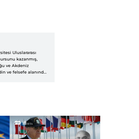
itesi Uluslararası
 bursunu kazanmış,
oğu ve Akdeniz
din ve felsefe alanında
 college (AKC) unvanını
sı İlişkiler programında
şı silahlı aktörler,
r.