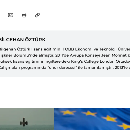
BİLGEHAN ÖZTÜRK
Bilgehan Öztürk lisans eğitimini TOBB Ekonomi ve Teknoloji Ünivers
İlişkiler Bölümü’nde almıştır. 2011’de Avrupa Konseyi Jean Monnet
yüksek lisans eğitimini İngiltere’deki King’s College London Ortad
Çalışmaları programında “onur derecesi” ile tamamlamıştır. 2013’te 
sadece King’s College London tarafından verilen associate of king’s
almıştır. Doktora eğitimine Orta Doğu Teknik Üniversitesi Uluslarara
devam etmekte olan Öztürk, sınır güvenliği, Suriye iç savaşı, devlet dı
radikal örgütler ve radikalleşme alanlarında araştırmalar yapmaktadı