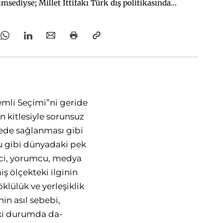
sediyse; Millet İttifakı Türk dış politikasında
“yerini bilen” ve dış eksen olarak da belirgin bir
eyen bir tarzı hayata geçirecekti.
emli Seçimi”ni geride
n kitlesiyle sorunsuz
yede sağlanması gibi
u gibi dünyadaki pek
mci, yorumcu, medya
 ölçekteki ilginin
öklülük ve yerleşiklik
in asıl sebebi,
iki durumda da-