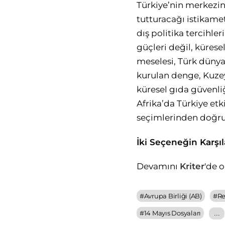
Türkiye’nin merkezind
tutturacağı istikamet
dış politika tercihl
güçleri değil, kürese
meselesi, Türk dünya
kurulan denge, Kuzey
küresel gıda güvenliğ
Afrika’da Türkiye etki
seçimlerinden doğru
İki Seçeneğin Karşıl
Devamını
Kriter
'de 
#
Avrupa Birliği (AB)
#
Re
#
14 Mayıs Dosyaları
...