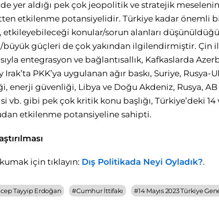
e yer aldığı pek çok jeopolitik ve stratejik meselenin
ten etkilenme potansiyelidir. Türkiye kadar önemli bir
eri, etkileyebileceği konular/sorun alanları düşünüldü
l/büyük güçleri de çok yakından ilgilendirmiştir. Çin il
sıyla entegrasyon ve bağlantısallık, Kafkaslarda Azer
 Irak’ta PKK’ya uygulanan ağır baskı, Suriye, Rusya-U
i, enerji güvenliği, Libya ve Doğu Akdeniz, Rusya, AB v
si vb. gibi pek çok kritik konu başlığı, Türkiye’deki 14
dan etkilenme potansiyeline sahipti.
aştırılması
okumak için tıklayın:
Dış Politikada Neyi Oyladık?
.
cep Tayyip Erdoğan
#
Cumhur İttifakı
#
14 Mayıs 2023 Türkiye Gen