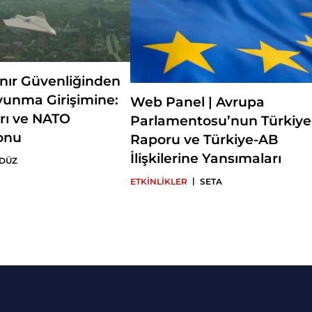
ınır Güvenliğinden
vunma Girişimine:
Web Panel | Avrupa
rı ve NATO
Parlamentosu’nun Türkiye
onu
Raporu ve Türkiye-AB
İlişkilerine Yansımaları
 DÜZ
|
ETKİNLİKLER
SETA