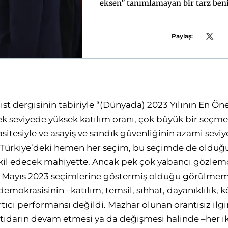
eksen” tanımlamayan bir tarz benim
daha iddiasız, Batı ile ilişkilerde 
şekilde Batıyı benims
Paylaş:
ist
dergisinin tabiriyle “(Dünyada) 2023 Yılının En Ön
ek seviyede yüksek katılım oranı, çok büyük bir seçme
sitesiyle ve asayiş ve sandık güvenliğinin azami sevi
te Türkiye’deki hemen her seçim, bu seçimde de olduğ
şkil edecek mahiyette. Ancak pek çok yabancı gözle
4 Mayıs 2023 seçimlerine göstermiş olduğu görülmemiş
demokrasisinin –katılım, temsil, sıhhat, dayanıklılık, k
tıcı performansı değildi. Mazhar olunan orantısız ilgin
ktidarın devam etmesi ya da değişmesi halinde –her 