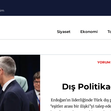
şim
Siyaset
Ekonomi
T
YORUM
Dış Politik
Erdoğan’ın liderliğinde Türk dış p
“eşitler arası bir ilişki”yi talep 