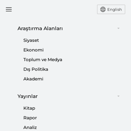
English
Ana Sayfa
Yorum
Araştırma Alanları
Siyaset
Deprem Sonrası Yeniden
Ekonomi
Toplum ve Medya
Yapılandırmanın
Dış Politika
Finansmanı
Akademi
-
YORUM
BİLAL BAĞIŞ
Yayınlar
08 Temmuz 2023
Kitap
Türkiye'nin bugüne kadar yaşadığı tüm afetlerde
Rapor
edindiği deneyim, özellikle uluslararası kuruluşlardan
edindiği mali destek, bu tür felaket zamanlarında çok
Analiz