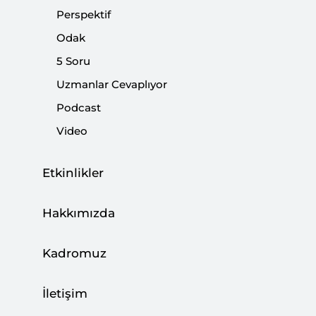
ihtiyaç duyulan desteği sağlayacaktır. Ancak, alternatif
Perspektif
yeni fonlara, yeniden yapılanmayı ve yapılandırmayı
Odak
finanse etmek için yeni modellere ve yeni bir
canlandırma sürecine de kesinlikle ihtiyaç var.
5 Soru
Uzmanlar Cevaplıyor
Paylaş:
Podcast
Video
Etkinlikler
Hakkımızda
Kadromuz
İletişim