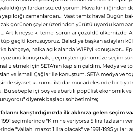
akıldığı yıllardan söz ediyorum. Hava kirliliğinden 
n yapıldığı zamanlardan... Vaat temiz hava! Bugün b
 uzak görünen şeyler üzerinden yürütülüyordu kampa
yol... Artık neyse ki temel sorunlar çözüldü ülkemizde. 
tüp geçiti konuşuyoruz. Belediye başkan adayları kül
rka bahçeye, halka açık alanda WiFi'yi konuşuyor... Epe
n yüzünü konuşmak, geçmişten günümüze seçim süreç
analiz etmek için SETA'nın kapısın çaldım. Medya ve 
Aslan ve İsmail Çağlar ile konuştum. SETA medya ve t
esinde siyaset kurumu iktidar mücadelesinde bir tiya
 Bu sebeple içi boş ve abartılı popülist ekonomik ve s
uruyordu" diyerek başladı sohbetimize;
falarını karıştırdığınızda
ilk aklınıza gelen seçim
va
991 seçimlerinde "Kim ne veriyorsa 5 lira fazlasını v
inde "Vallahi mazot 1 lira olacak" ve 1991-1995 yılları