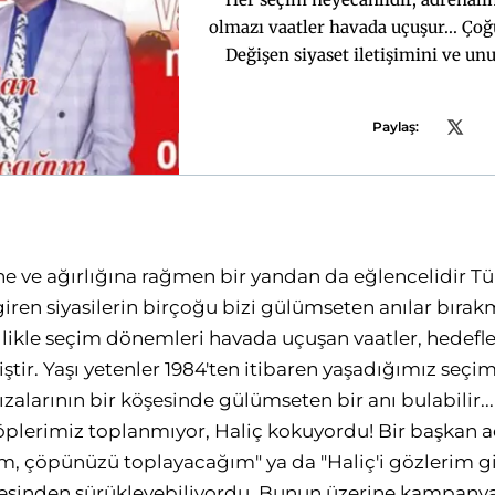
olmazı vaatler havada uçuşur... Ço
Değişen siyaset iletişimini ve u
Paylaş:
ne ve ağırlığına rağmen bir yandan da eğlencelidir T
ren siyasilerin birçoğu bizi gülümseten anılar bırakm
llikle seçim dönemleri havada uçuşan vaatler, hedefl
ştir. Yaşı yetenler 1984'ten itibaren yaşadığımız seçiml
ızalarının bir köşesinde gülümseten bir anı bulabilir..
öplerimiz toplanmıyor, Haliç kokuyordu! Bir başkan a
m, çöpünüzü toplayacağım" ya da "Haliç'i gözlerim 
peşinden sürükleyebiliyordu. Bunun üzerine kampanya