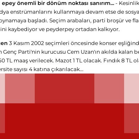
da epey önemli
bir dönüm noktası sanırım...
- Kesinlik
dya enstrümanlarını kullanmaya devam etse de sosy
 oynamaya başladı. Seçim arabaları, parti broşür ve fl
ni kaybediyor ve peyderpey ortadan kalkıyor.
ğen
3 Kasım 2002 seçimleri öncesinde konser eşliğind
 Genç Parti'nin kurucusu Cem Uzan'ın akılda kalan bell
350 TL maaş verilecek. Mazot 1 TL olacak. Fındık 8 TL o
site sayısı 4 katına çıkarılacak...