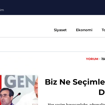
şim
Siyaset
Ekonomi
T
-
YORUM
İ
Biz Ne Seçimle
D
Her seçim heyecanlıdır, adrenalin