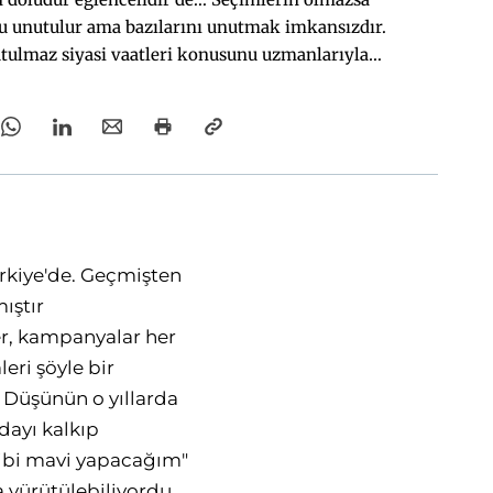
ğu unutulur ama bazılarını unutmak imkansızdır.
nutulmaz siyasi vaatleri konusunu uzmanlarıyla
konuştuk
ürkiye'de. Geçmişten
ıştır
er, kampanyalar her
eri şöyle bir
. Düşünün o yıllarda
dayı kalkıp
gibi mavi yapacağım"
 yürütülebiliyordu.