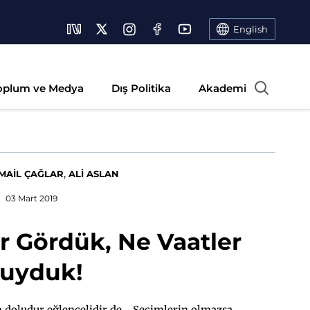
English
oplum ve Medya
Dış Politika
Akademi
,
SMAİL ÇAĞLAR
ALİ ASLAN
03 Mart 2019
r Gördük, Ne Vaatler
uyduk!
 doludur eğlencelidir de... Seçimlerin olmazsa