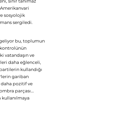
ni, sınır tanımaz
bu Amerikanvari
e sosyolojik
rmans sergiledi.
geliyor bu, toplumun
 kontrolünün
aki vatandaşın ve
leri daha eğlenceli,
partilerin kullandığı
lerin gariban
 daha pozitif ve
Dombra parçası...
a kullanılmaya