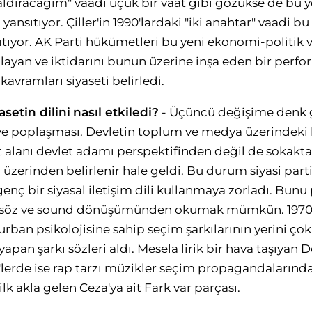
aldıracağım" vaadi uçuk bir vaat gibi gözükse de bu ye
 yansıtıyor. Çiller'in 1990'lardaki "iki anahtar" vaadi 
ıtıyor. AK Parti hükümetleri bu yeni ekonomi-politik v
alayan ve iktidarını bunun üzerine inşa eden bir perfo
 kavramları siyaseti belirledi.
asetin dilini
nasıl etkiledi?
- Üçüncü değişime denk 
 ve poplaşması. Devletin toplum ve medya üzerindeki
et alanı devlet adamı perspektifinden değil de sokakt
 üzerinden belirlenir hale geldi. Bu durum siyasi parti
enç bir siyasal iletişim dili kullanmaya zorladı. Bunu 
i söz ve sound dönüşümünden okumak mümkün. 1970'
rban psikolojisine sahip seçim şarkılarının yerini çok
pan şarkı sözleri aldı. Mesela lirik bir hava taşıyan 
'lerde ise rap tarzı müzikler seçim propagandalarınd
lk akla gelen Ceza'ya ait Fark var parçası.