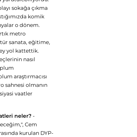
dolayı sokağa çıkma
aktığımızda komik
nyalar o dönem.
Artık metro
tür sanata, eğitime,
y yol kattettik.
lerinin nasıl
toplum
oplum araştırmacısı
tro sahnesi olmanın
iyasi vaatler
atleri neler?
-
ereceğim,", Cem
 arasında kurulan DYP-