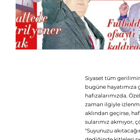
Siyaset tüm gerilimi
bugüne hayatımıza gi
hafızalarımızda. Öze
zaman ilgiyle izlenmi
aklından geçirse, haf
sularımız akmıyor, ç
"Suyunuzu akıtacağı
dediğinde kitleleri 