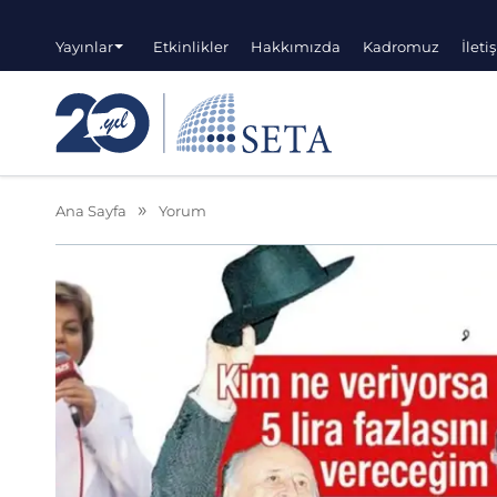
Yayınlar
Etkinlikler
Hakkımızda
Kadromuz
İleti
Ana Sayfa
Yorum