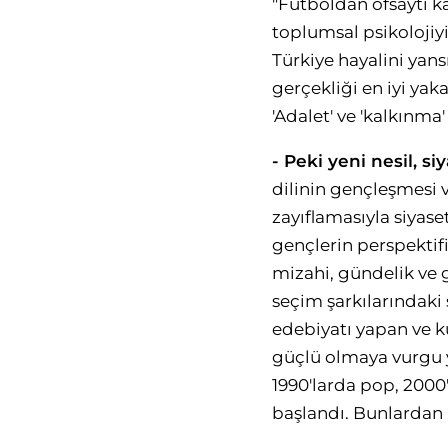
"Futboldan ofsaytı k
toplumsal psikolojiyi
Türkiye hayalini yans
gerçekliği en iyi yak
'Adalet' ve 'kalkınma'
- Peki yeni nesil, siy
dilinin gençleşmesi
zayıflamasıyla siyas
gençlerin perspektifi
mizahi, gündelik ve g
seçim şarkılarındak
edebiyatı yapan ve ku
güçlü olmaya vurgu ya
1990'larda pop, 2000
başlandı. Bunlardan i