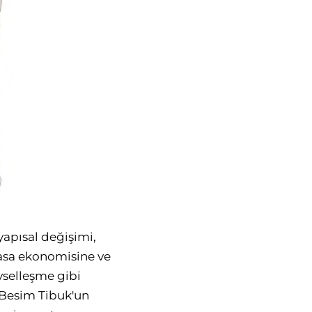
 yapısal değişimi,
yasa ekonomisine ve
yselleşme gibi
ı Besim Tibuk'un