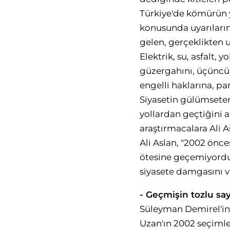
Türkiye'de kömürün y
konusunda uyarıları
gelen, gerçeklikten
Elektrik, su, asfalt, 
güzergahını, üçüncü 
engelli haklarına, pa
Siyasetin gülümsete
yollardan geçtiğini 
araştırmacalara Ali 
Ali Aslan, "2002 önc
ötesine geçemiyordu.
siyasete damgasını v
- Geçmişin tozlu say
Süleyman Demirel'in 1
Uzan'ın 2002 seçimler