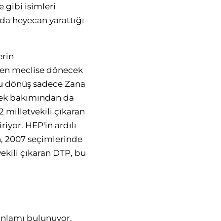
e gibi isimleri
nda heyecan yarattığı
erin
iden meclise dönecek
Bu dönüş sadece Zana
rmek bakımından da
22 milletvekili çıkaran
iyor. HEP'in ardılı
en, 2007 seçimlerinde
vekili çıkaran DTP, bu
 anlamı bulunuyor.