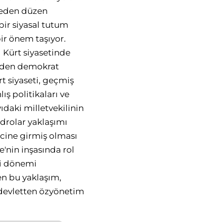
 eden düzen
bir siyasal tutum
ir önem taşıyor.
sı Kürt siyasetinde
erden demokrat
t siyaseti, geçmiş
ış politikaları ve
ıdaki milletvekilinin
adrolar yaklaşımı
cine girmiş olması
e'nin inşasında rol
ti dönemi
en bu yaklaşım,
devletten özyönetim