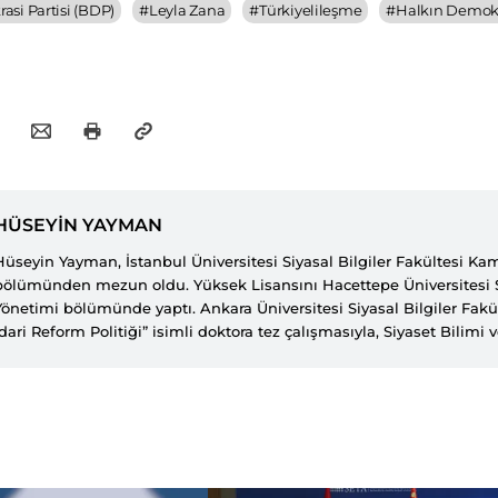
asi Partisi (BDP)
#
Leyla Zana
#
Türkiyelileşme
#
Halkın Demokr
HÜSEYİN YAYMAN
Hüseyin Yayman, İstanbul Üniversitesi Siyasal Bilgiler Fakültesi K
bölümünden mezun oldu. Yüksek Lisansını Hacettepe Üniversitesi 
Yönetimi bölümünde yaptı. Ankara Üniversitesi Siyasal Bilgiler Fakü
İdari Reform Politiği” isimli doktora tez çalışmasıyla, Siyaset Bilim
Doktoru unvanını aldı. Kürt sorunuyla ilgili çalışmalarıyla bilinen Y
İktisadi İdari Bilimler Fakültesi Kamu Yönetimi bölümünde öğretim 
çalışmaktadır.