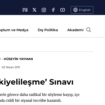
English
oplum ve Medya
Dış Politika
Akademi
-
M
HÜSEYİN YAYMAN
02 Nisan 2011
kiyelileşme’ Sınavı
lerle görece daha radikal bir söyleme kayıp, içe
a ciddi bir siyasal tecrübe kazandı.