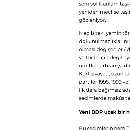
sembolik anlam taşıyo
yeniden meclise taşı
gözleniyor.
Meclis'teki yemin tör
dokunulmazlıklarının
olması değişenler / 
ve Dicle için değil 
ümitleri artıran ya da
Kürt siyaseti, uzun t
partiler 1995, 1999 v
ilk defa bağımsız ada
seçimlerde makûs tali
Yeni BDP uzak bir 
Bu seçimlerin hem Tü