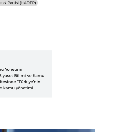
asi Partisi (HADEP)
amu Yönetimi
Siyaset Bilimi ve Kamu
ltesinde “Türkiye’nin
i ve kamu yönetimi
ayman, Gazi Üniversitesi
üyesi olarak