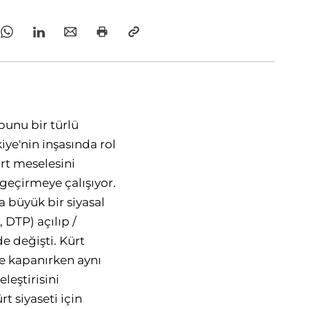
 bunu bir türlü
ye'nin inşasında rol
rt meselesini
geçirmeye çalışıyor.
 büyük bir siyasal
 DTP) açılıp /
de değişti. Kürt
çe kapanırken aynı
leştirisini
t siyaseti için