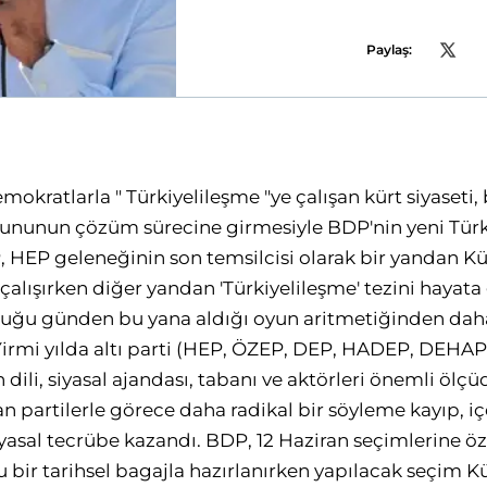
Paylaş:
mokratlarla " Türkiyelileşme "ye çalışan kürt siyaseti,
nunun çözüm sürecine girmesiyle BDP'nin yeni Türki
, HEP geleneğinin son temsilcisi olarak bir yandan Kü
ışırken diğer yandan 'Türkiyelileşme' tezini hayata 
uğu günden bu yana aldığı oyun aritmetiğinden daha
Yirmi yılda altı parti (HEP, ÖZEP, DEP, HADEP, DEHAP,
dili, siyasal ajandası, tabanı ve aktörleri önemli ölçü
an partilerle görece daha radikal bir söyleme kayıp, i
asal tecrübe kazandı. BDP, 12 Haziran seçimlerine öze
bir tarihsel bagajla hazırlanırken yapılacak seçim Kür