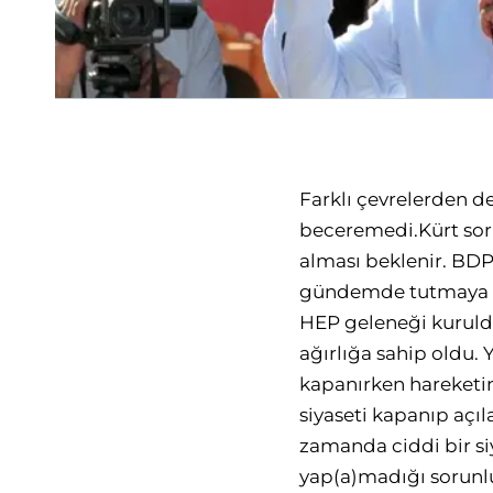
Farklı çevrelerden de
beceremedi.Kürt soru
alması beklenir. BDP
gündemde tutmaya çal
HEP geleneği kuruld
ağırlığa sahip oldu. 
kapanırken hareketin 
siyaseti kapanıp açıl
zamanda ciddi bir siy
yap(a)madığı sorunlu 