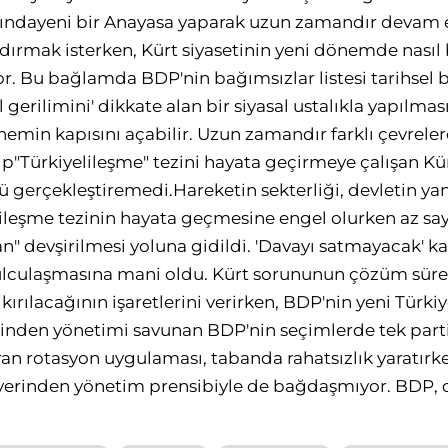
sındayeni bir Anayasa yaparak uzun zamandır devam
dırmak isterken, Kürt siyasetinin yeni dönemde nasıl 
or. Bu bağlamda BDP'nin bağımsızlar listesi tarihsel b
el gerilimini' dikkate alan bir siyasal ustalıkla yapılma
nemin kapısını açabilir. Uzun zamandır farklı çevrel
ıp"Türkiyelileşme" tezini hayata geçirmeye çalışan Kür
lü gerçekleştiremedi.Hareketin sekterliği, devletin yanl
lileşme tezinin hayata geçmesine engel olurken az say
n" devşirilmesi yoluna gidildi. 'Davayı satmayacak' k
ğulculaşmasına mani oldu. Kürt sorununun çözüm süre
kırılacağının işaretlerini verirken, BDP'nin yeni Türkiy
erinden yönetimi savunan BDP'nin seçimlerde tek par
an rotasyon uygulaması, tabanda rahatsızlık yaratırk
yerinden yönetim prensibiyle de bağdaşmıyor. BDP, 