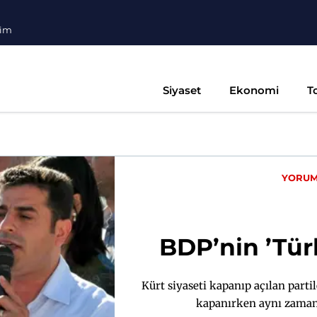
şim
Siyaset
Ekonomi
T
YORU
BDP’nin ’Tür
Kürt siyaseti kapanıp açılan parti
kapanırken aynı zamand