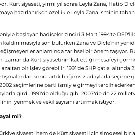
r. Kürt siyaseti, yirmi yıl sonra Leyla Zana, Hatip Dicl
maya hazırlanırken özellikle Leyla Zana isminin taba
eniyle başlaya
n hadiseler zinciri 3 Mart 1994'te DEP'lil
 kaldırılmasıyla son bulurken Zana ve Dicle'nin yen
değişmeyenler anlamında tarihsel bir önem taşıyor. 
aynı zamanda Kürt siyasetinin kat ettiği mesafeyi gö
 azaltan bir işlev görebilir. 1991'de SHP çatısı altında 
artışmalardan sonra artık bağımsız adaylarla seçime gir
e 2002 seçimlerine parti ismiyle girmeyi tercih ederk
ylarla girdi. 1991'de olduğu gibi 2007'de de 22 millet
hini yenmek ve vekil sayısını artırmak istiyor.
hayal mi?
rkiye siyaseti hem de Kürt siyaseti için simgesel bir