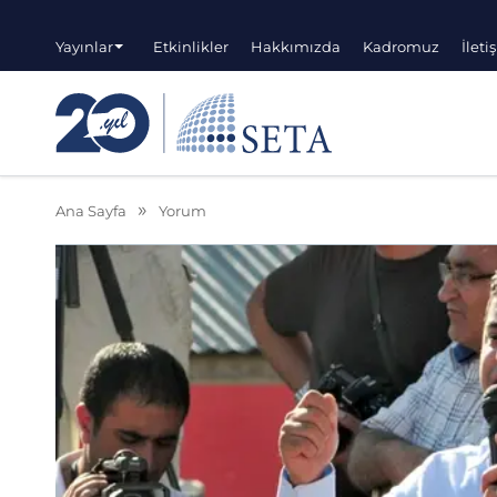
Yayınlar
Etkinlikler
Hakkımızda
Kadromuz
İleti
Ana Sayfa
Yorum