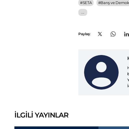
#
SETA
#
Barış ve Demokr
...
Paylaş:
İLGİLİ YAYINLAR