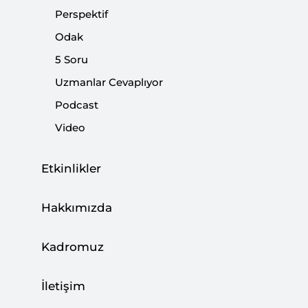
çizgidir. Bu çizgi, münferit beyanlarla değil, art arda
Perspektif
gelen ve her seferinde eşiği yükselten kararlarla
Odak
sabittir.
5 Soru
Uzmanlar Cevaplıyor
Paylaş:
Podcast
Video
Etkinlikler
Hakkımızda
Kadromuz
İletişim