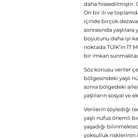
daha hissedilmiştir. 
On bir ili ve toplamd
içinde birçok dezava
sonrasında yaşlılara
boyutunu daha iyi kav
noktada TÜİK’in 17 Mar
bir imkan sunmaktad
Söz konusu veriler ç
bölgesindeki yaşlı nü
sonra bölgedeki ail
yaşlıların sosyal ve
Verilerin söylediği 
yaşlı nüfus önemli b
yaşadığı bilinmektedi
yoksulluk risklerinin