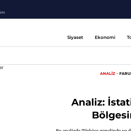
şim
Siyaset
Ekonomi
T
-
ANALİZ
FARU
Analiz: İsta
Bölgesi
Bu analizde Türkiye genelinde ve d