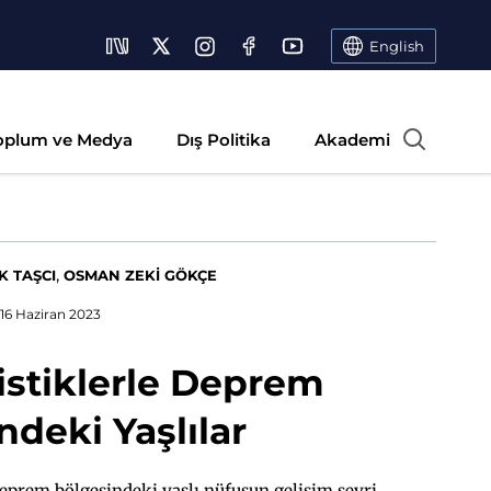
English
oplum ve Medya
Dış Politika
Akademi
,
K TAŞCI
OSMAN ZEKİ GÖKÇE
16 Haziran 2023
tistiklerle Deprem
ndeki Yaşlılar
eprem bölgesindeki yaşlı nüfusun gelişim seyri,