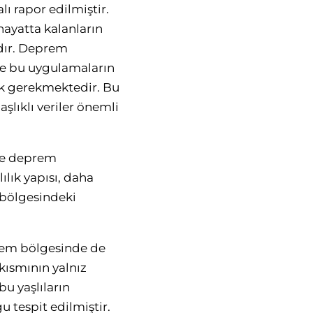
lı rapor edilmiştir.
hayatta kalanların
rdır. Deprem
kte bu uygulamaların
mak gerekmektedir. Bu
aşlıklı veriler önemli
 ve deprem
ılık yapısı, daha
 bölgesindeki
prem bölgesinde de
kısmının yalnız
bu yaşlıların
u tespit edilmiştir.