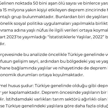
Gelinen noktada 50 bini aşan ölü sayısı ve binlerce yara
a 15 milyona yakın kişiyi etkileyen deprem zincirinde 
ntajlı grup bulunmaktadır. Bunlardan biri de yaşlıla
 yönelik sosyal politika uygulamaları yapılmakla birli
rama adına yaşlı nüfus ile ilgili verileri ortaya koy
t 2023’te yayımladığı “İstatistiklerle Yaşlılar, 2022” b
ır.
erçevesinde bu analizde öncelikle Türkiye genelinde
fusun gelişim seyri, ardından bu bölgedeki yaş ve yaşl
e/hane bağlamında yaşlılar ve nihayetinde de deprem
 ekonomik durumları ortaya koyulmaktadır.
temel husus şudur: Türkiye genelinde olduğu gibi de
ir yer kaplamaktadır. Deprem öncesinde yaşlıların bir 
r. İstihdamdaki varlıkları tarım sektörü ağırlıklı olan 
 ise Türkiye genelindeki yaşlılara göre daha fazla olduğ