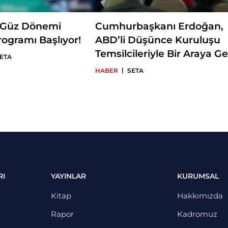
 Güz Dönemi
Cumhurbaşkanı Erdoğan,
ogramı Başlıyor!
ABD’li Düşünce Kuruluşu
Temsilcileriyle Bir Araya Ge
ETA
|
HABER
SETA
RI
YAYINLAR
KURUMSAL
Kitap
Hakkımızda
Rapor
Kadromuz