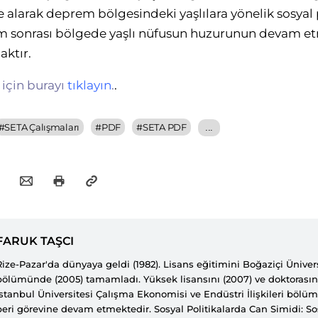
 alarak deprem bölgesindeki yaşlılara yönelik sosyal 
 sonrası bölgede yaşlı nüfusun huzurunun devam et
aktır.
için burayı
tıklayın
.
.
#
SETA Çalışmaları
#
PDF
#
SETA PDF
...
FARUK TAŞCI
Rize-Pazar'da dünyaya geldi (1982). Lisans eğitimini Boğaziçi Ünivers
bölümünde (2005) tamamladı. Yüksek lisansını (2007) ve doktorasını (
İstanbul Üniversitesi Çalışma Ekonomisi ve Endüstri İlişkileri böl
beri görevine devam etmektedir. Sosyal Politikalarda Can Simidi: So