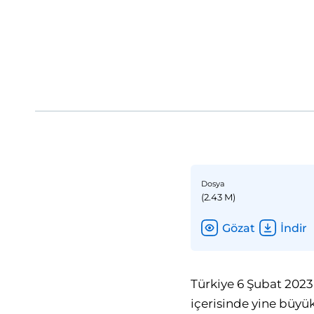
Dosya
(2.43 M)
Gözat
İndir
Türkiye 6 Şubat 202
içerisinde yine büy