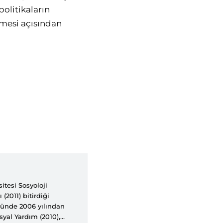
politikaların
mesi açısından
itesi Sosyoloji
2011) bitirdiği
ümünde 2006 yılından
syal Yardım (2010),