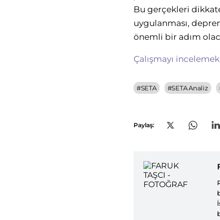
Bu gerçekleri dikkate
uygulanması, deprem
önemli bir adım olac
Çalışmayı incelemek 
#
SETA
#
SETA Analiz
Paylaş: