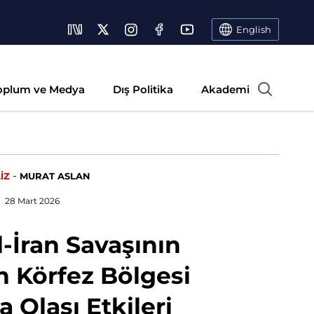
English
oplum ve Medya
Dış Politika
Akademi
-
İZ
MURAT ASLAN
28 Mart 2026
l-İran Savaşının
n Körfez Bölgesi
a Olası Etkileri