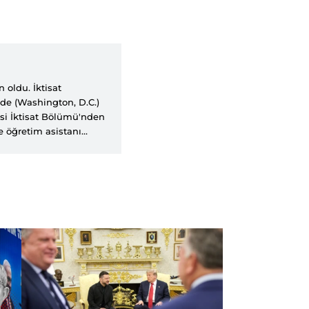
oldu. İktisat
'de (Washington, D.C.)
si İktisat Bölümü'nden
e öğretim asistanı
itesi'nde öğretim üyesi
sitesi İktisat
ran Araştırmaları
vlerini yürütmüştür.
politik iktisat ve