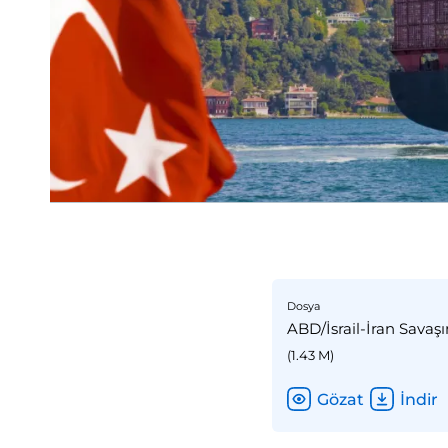
Dosya
ABD/İsrail-İran Savaşı
(1.43 M)
Gözat
İndir