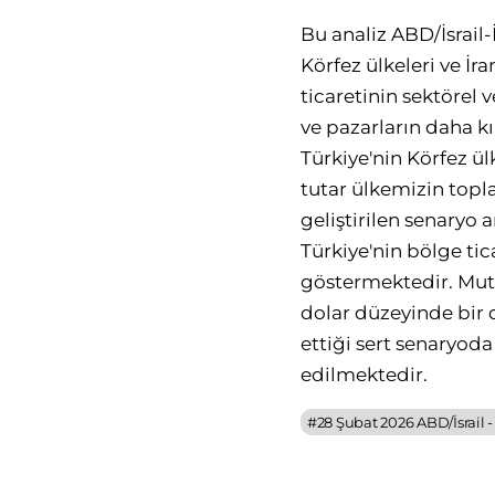
Bu analiz ABD/İsrail-
Körfez ülkeleri ve İra
ticaretinin sektörel 
ve pazarların daha k
Türkiye'nin Körfez ül
tutar ülkemizin topl
geliştirilen senaryo a
Türkiye'nin bölge tic
göstermektedir. Mute
dolar düzeyinde bir 
ettiği sert senaryoda
edilmektedir.
#
28 Şubat 2026 ABD/İsrail -