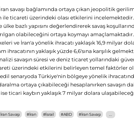
İran savaşı bağlamında ortaya çıkan jeopolitik gerilim
n ile ticareti üzerindeki olası etkilerini incelemektedi
ve ülke bazlı yapısını değerlendirerek savaş koşulların
ırılgan olabileceğini ortaya koymayı amaçlamaktadır. 
keleri ve İran'a yönelik ihracatı yaklaşık 16,9 milyar d
am ihracatının yaklaşık yüzde 6,6'sına karşılık gelmek
nalizi savaşın süresi ve deniz ticaret yollarındaki güve
areti üzerindeki etkilerini belirleyen temel faktörler
dil senaryoda Türkiye'nin bölgeye yönelik ihracatınd
daralma ortaya çıkabileceği hesaplanırken savaşın 
 ise ticari kaybın yaklaşık 7 milyar dolara ulaşabilece
 İran Savaşı
#
İran
#
İsrail
#
ABD
#
İran Savaşı
...