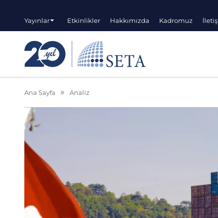
Yayınlar
Etkinlikler
Hakkımızda
Kadromuz
İleti
Ana Sayfa
Analiz