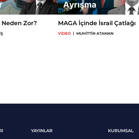
ış Neden Zor?
MAGA İçinde İsrail Çatlağı
|
İŞ
VİDEO
MUHİTTİN ATAMAN
RI
YAYINLAR
KURUMSAL