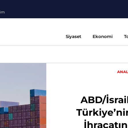
şim
Siyaset
Ekonomi
T
ANAL
ABD/İsrai
Türkiye’ni
İhracatın