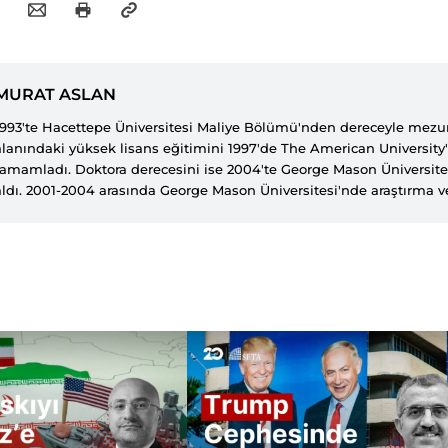
MURAT ASLAN
1993'te Hacettepe Üniversitesi Maliye Bölümü'nden dereceyle mezun 
alanındaki yüksek lisans eğitimini 1997'de The American University
tamamladı. Doktora derecesini ise 2004'te George Mason Üniversite
aldı. 2001-2004 arasında George Mason Üniversitesi'nde araştırma v
olarak görev yaptı. 2004-2014 arasında Eskişehir Osmangazi Ünivers
olarak çalışan Aslan, 2014'ten bu yana Ankara Yıldırım Beyazıt Üniver
Bölümü'nde profesör olarak görev yapmaktadır. 2016-2024 arasında İ
Merkezi'nde (İRAM) ekonomi koordinatörü ve başkan yardımcısı göre
Aslan'ın akademik çalışmaları Ortadoğu ekonomisi, kamu ekonomisi, 
kurumsal iktisat alanlarında yoğunlaşmaktadır.