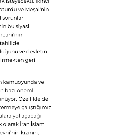
isteyecekti. İkinci
oturdu ve Meşai'nin
 sorunlar
in bu siyasi
cani'nin
tahlilde
lduğunu ve devletin
tirmekten geri
nin kamuoyunda ve
an bazı önemli
nüyor. Özellikle de
termeye çalıştığımız
alara yol açacağı
olarak İran İslam
yni’nin kızının,