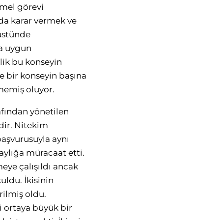
emel görevi
rda karar vermek ve
 üstünde
na uygun
lik bu konseyin
le bir konseyin başına
memiş oluyor.
afından yönetilen
dir. Nitekim
başvurusuyla aynı
aylığa müracaat etti.
eye çalışıldı ancak
ldu. İkisinin
rilmiş oldu.
 ortaya büyük bir