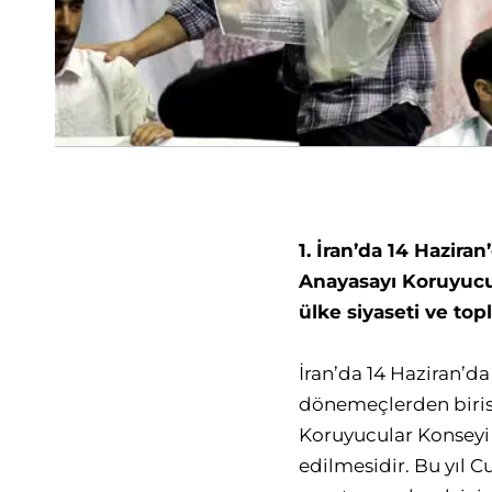
1. İran’da 14 Hazir
Anayasayı Koruyucul
ülke siyaseti ve top
İran’da 14 Haziran’d
dönemeçlerden birisi
Koruyucular Konseyi 
edilmesidir. Bu yıl 