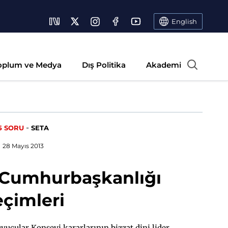
English
oplum ve Medya
Dış Politika
Akademi
-
5 SORU
SETA
28 Mayıs 2013
 Cumhurbaşkanlığı
eçimleri
ucular Konseyi kararlarının bizzat dini lider