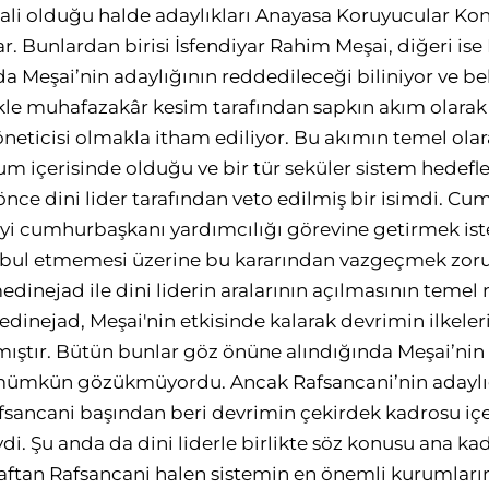
ali olduğu halde adaylıkları Anayasa Koruyucular Kon
ar. Bunlardan birisi İsfendiyar Rahim Meşai, diğeri is
nda Meşai’nin adaylığının reddedileceği biliniyor ve 
likle muhafazakâr kesim tarafından sapkın akım olarak
eticisi olmakla itham ediliyor. Bu akımın temel olara
m içerisinde olduğu ve bir tür seküler sistem hedefled
 önce dini lider tarafından veto edilmiş bir isimdi. C
yi cumhurbaşkanı yardımcılığı görevine getirmek is
ul etmemesi üzerine bu kararından vazgeçmek zorun
dinejad ile dini liderin aralarının açılmasının temel 
inejad, Meşai'nin etkisinde kalarak devrimin ilkele
ıştır. Bütün bunlar göz önüne alındığında Meşai’nin 
mümkün gözükmüyordu. Ancak Rafsancani’nin adaylı
Rafsancani başından beri devrimin çekirdek kadrosu içe
ydi. Şu anda da dini liderle birlikte söz konusu ana k
araftan Rafsancani halen sistemin en önemli kurumları