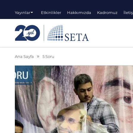
Yayınlar
Etkinlikler
Hakkımızda
Kadromuz
İleti
Ana Sayfa
5 Soru