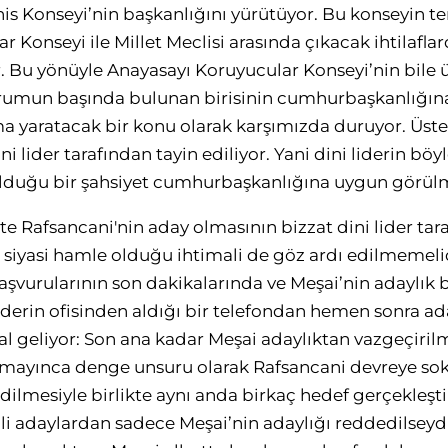
his Konseyi’nin başkanlığını yürütüyor. Bu konseyin t
 Konseyi ile Millet Meclisi arasında çıkacak ihtilafla
. Bu yönüyle Anayasayı Koruyucular Konseyi’nin bile
urumun başında bulunan birisinin cumhurbaşkanlığı
 yaratacak bir konu olarak karşımızda duruyor. Üste
 lider tarafından tayin ediliyor. Yani dini liderin böy
duğu bir şahsiyet cumhurbaşkanlığına uygun görül
te Rafsancani'nin aday olmasının bizzat dini lider tar
 siyasi hamle olduğu ihtimali de göz ardı edilmemeli
aşvurularının son dakikalarında ve Meşai’nin adaylık 
liderin ofisinden aldığı bir telefondan hemen sonra ad
al geliyor: Son ana kadar Meşai adaylıktan vazgeçirilm
mayınca denge unsuru olarak Rafsancani devreye soku
ilmesiyle birlikte aynı anda birkaç hedef gerçekleşti
i adaylardan sadece Meşai’nin adaylığı reddedilseydi