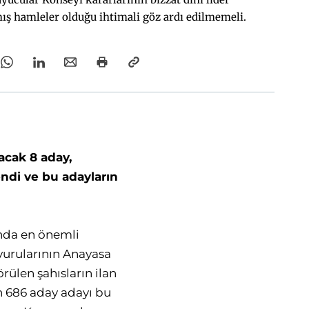
ış hamleler olduğu ihtimali göz ardı edilmemeli.
acak 8 aday,
endi ve bu adayların
unda en önemli
vurularının Anayasa
ülen şahısların ilan
n 686 aday adayı bu