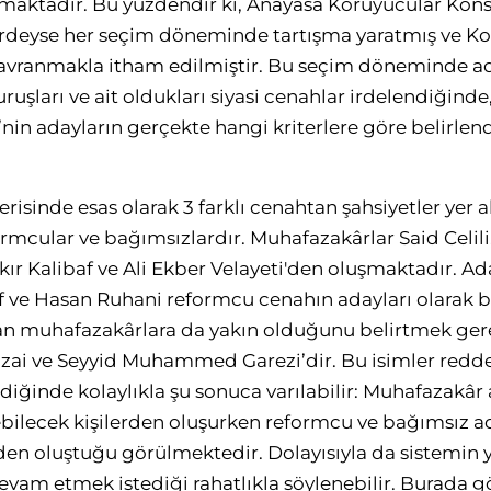
maktadır. Bu yüzdendir ki, Anayasa Koruyucular Kons
erdeyse her seçim döneminde tartışma yaratmış ve Kon
 davranmakla itham edilmiştir. Bu seçim döneminde a
duruşları ve ait oldukları siyasi cenahlar irdelendiğind
nin adayların gerçekte hangi kriterlere göre belirlen
risinde esas olarak 3 farklı cenahtan şahsiyetler yer 
rmcular ve bağımsızlardır. Muhafazakârlar Said Celil
 Kalibaf ve Ali Ekber Velayeti'den oluşmaktadır. A
ve Hasan Ruhani reformcu cenahın adayları olarak bi
tan muhafazakârlara da yakın olduğunu belirtmek ger
ızai ve Seyyid Muhammed Garezi’dir. Bu isimler redde
ldiğinde kolaylıkla şu sonuca varılabilir: Muhafazakâr 
lebilecek kişilerden oluşurken reformcu ve bağımsız a
rden oluştuğu görülmektedir. Dolayısıyla da sistemin
vam etmek istediği rahatlıkla söylenebilir. Burada g