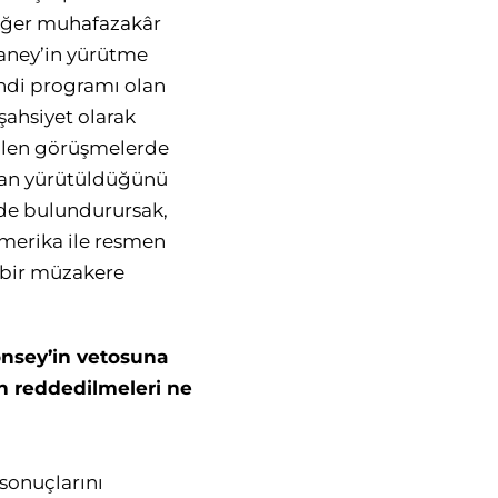
 diğer muhafazakâr
maney’in yürütme
endi programı olan
ahsiyet olarak
rilen görüşmelerde
dan yürütüldüğünü
de bulundurursak,
erika ile resmen
 bir müzakere
nsey’in vetosuna
in reddedilmeleri ne
 sonuçlarını