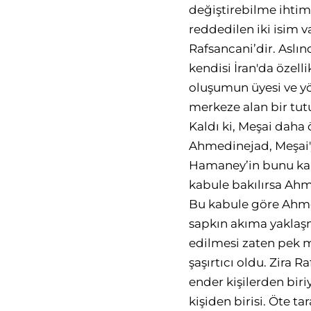
değiştirebilme ihtim
reddedilen iki isim v
Rafsancani’dir. Aslı
kendisi İran'da özel
oluşumun üyesi ve yön
merkeze alan bir tutu
Kaldı ki, Meşai daha
Ahmedinejad, Meşai'
Hamaney’in bunu kab
kabule bakılırsa Ahme
Bu kabule göre Ahmed
sapkın akıma yaklaşm
edilmesi zaten pek 
şaşırtıcı oldu. Zira 
ender kişilerden biri
kişiden birisi. Öte t