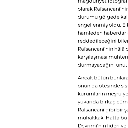
mağduriyet fotoğrafı
olarak Rafsancani’ni
durumu gölgede kaldı
engellenmiş oldu. El
hamleden haberdar
reddedileceğini bile
Rafsancani’nin hâlâ 
karşılaşması muhteme
durmayacağını unut
Ancak bütün bunlara
onun da ötesinde sis
kurumların meşruiyet
yukarıda birkaç cüml
Rafsancani gibi bir 
muhakkak. Hatta bu k
Devrimi’nin lideri v