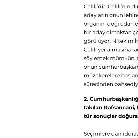
Celili’dir. Celili’ni
adayların onun lehi
organını doğrudan el
bir aday olmaktan ç
görülüyor. Nitekim İ
Celili yer almasına
söylemek mümkün. Öt
onun cumhurbaşkanı
müzakerelere başlam
sürecinden bahsediyo
2. Cumhurbaşkanlığ
takılan Rafsancani,
tür sonuçlar doğurab
Seçimlere dair iddias