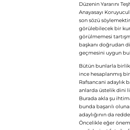
Düzenin Yararını Teş
Anayasayı Koruyucular
son sözü söylemektir
görülebilecek bir k
görülmemesi tartışma
başkanı doğrudan dini
geçmesini uygun bul
Bütün bunlarla birlik
ince hesaplanmış bir
Rafsancani adaylık b
anlarda üstelik dini 
Burada akla şu ihtim
bunda başarılı oluna
adaylığının da redded
Öncelikle eğer öneml