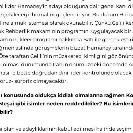
n dini lider Hamaney'in adayı olduğuna dair genel kanı
ne çekileceği ihtimalini güçlendiriyor. Bu durum Ha
ine almak istemesi olarak okunabilir. Çünkü Celili k
ok Rehberlik makamının programını uygulayacak bir ş
ran'ın nükleer programı hakkında Batı ile gerçekleşti
 rağmen aslında görüşmelerin bizzat Hamaney tarafın
e taraftan Celili’nin müzakereci kimliğini göz önün
 olması durumunda İran'ın önümüzdeki dönemde Am
ası -elbette doğrudan dini lider kontrolünde olacak
ruz- sürpriz olmayacaktır.
ı konusunda oldukça iddialı olmalarına rağmen Ko
 Meşai gibi isimler neden reddedildiler? Bu isimler
ilir?
ı olan ve adaylıklarının kabul edilmesi halinde seçim