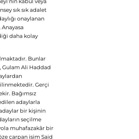
eyi’nin kabul veya
sey sık sık adalet
daylığı onaylanan
e, Anayasa
diği daha kolay
almaktadır. Bunlar
i, Gulam Ali Haddad
daylardan
linmektedir. Gerçi
ekir. Bağımsız
dilen adaylarla
adaylar bir kişinin
dayların seçilme
 yola muhafazakâr bir
öze çarpan isim Said