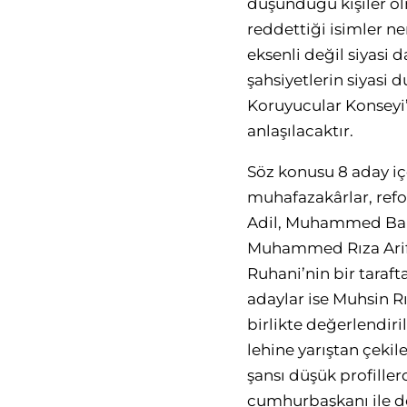
düşündüğü kişiler ol
reddettiği isimler n
eksenli değil siyasi
şahsiyetlerin siyasi 
Koruyucular Konseyi’
anlaşılacaktır.
Söz konusu 8 aday içe
muhafazakârlar, refo
Adil, Muhammed Bakır
Muhammed Rıza Arif 
Ruhani’nin bir taraf
adaylar ise Muhsin R
birlikte değerlendiri
lehine yarıştan çeki
şansı düşük profille
cumhurbaşkanı ile de