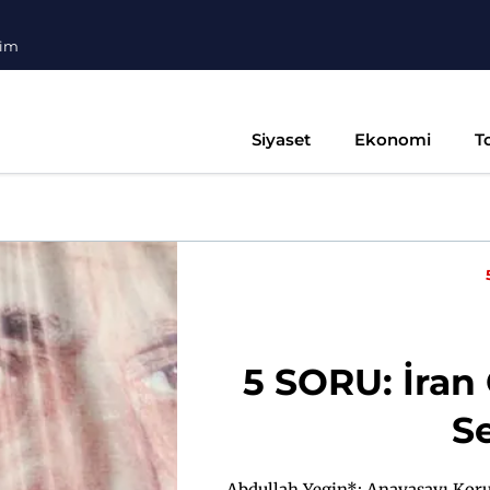
şim
Siyaset
Ekonomi
T
5 SORU: İran
S
Abdullah Yegin*: Anayasayı Koruy