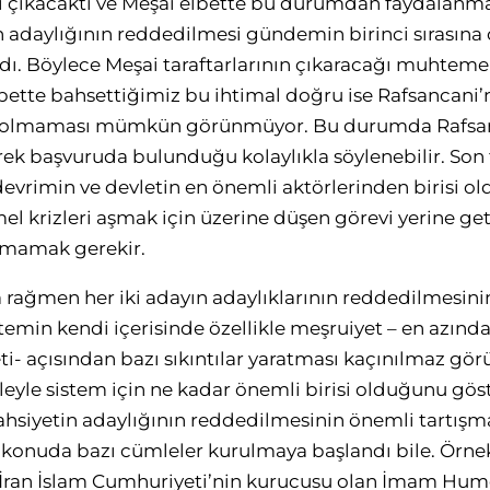
 çıkacaktı ve Meşai elbette bu durumdan faydalanmak 
n adaylığının reddedilmesi gündemin birinci sırasına 
. Böylece Meşai taraftarlarının çıkaracağı muhtemel
bette bahsettiğimiz bu ihtimal doğru ise Rafsancani’n
 olmaması mümkün görünmüyor. Bu durumda Rafsan
rek başvuruda bulunduğu kolaylıkla söylenebilir. Son 
devrimin ve devletin en önemli aktörlerinden birisi o
l krizleri aşmak için üzerine düşen görevi yerine ge
mamak gerekir.
 rağmen her iki adayın adaylıklarının reddedilmesi
temin kendi içerisinde özellikle meşruiyet – en azınd
i- açısından bazı sıkıntılar yaratması kaçınılmaz görü
eyle sistem için ne kadar önemli birisi olduğunu gös
şahsiyetin adaylığının reddedilmesinin önemli tartışm
onuda bazı cümleler kurulmaya başlandı bile. Örnek 
e İran İslam Cumhuriyeti’nin kurucusu olan İmam Hume