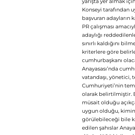
yarışta yer almak iç
Konseyi tarafından u
başvuran adayların ka
PR çalışması amacıyl
adaylığı reddedilenle
sınırlı kaldığını bil
kriterlere göre belir
cumhurbaşkanı olacak
Anayasası’nda cumhurb
vatandaşı, yönetici, 
Cumhuriyeti’nin temel
olarak belirtilmişti
müsait olduğu açıkça 
uygun olduğu, kimin 
görülebileceği bile k
edilen şahıslar Anay