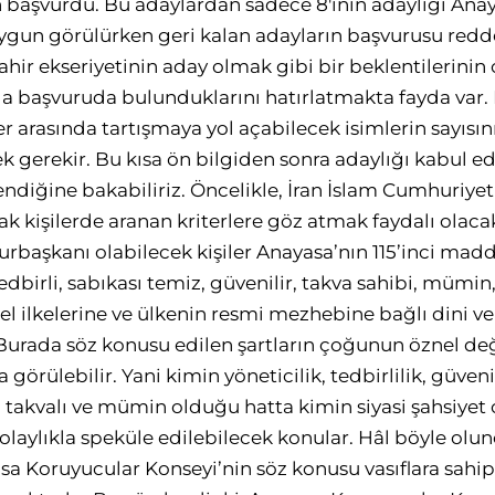
in başvurdu. Bu adaylardan sadece 8'inin adaylığı An
ygun görülürken geri kalan adayların başvurusu redde
hir ekseriyetinin aday olmak gibi bir beklentilerinin 
a başvuruda bulunduklarını hatırlatmakta fayda var. 
r arasında tartışmaya yol açabilecek isimlerin sayısını
mek gerekir. Bu kısa ön bilgiden sonra adaylığı kabul e
lendiğine bakabiliriz. Öncelikle, İran İslam Cumhuriye
 kişilerde aranan kriterlere göz atmak faydalı olacakt
aşkanı olabilecek kişiler Anayasa’nın 115’inci maddes
tedbirli, sabıkası temiz, güvenilir, takva sahibi, mümin
 ilkelerine ve ülkenin resmi mezhebine bağlı dini ve 
r. Burada söz konusu edilen şartların çoğunun öznel d
görülebilir. Yani kimin yöneticilik, tedbirlilik, güveni
takvalı ve mümin olduğu hatta kimin siyasi şahsiyet 
olaylıkla speküle edilebilecek konular. Hâl böyle olun
asa Koruyucular Konseyi’nin söz konusu vasıflara sah