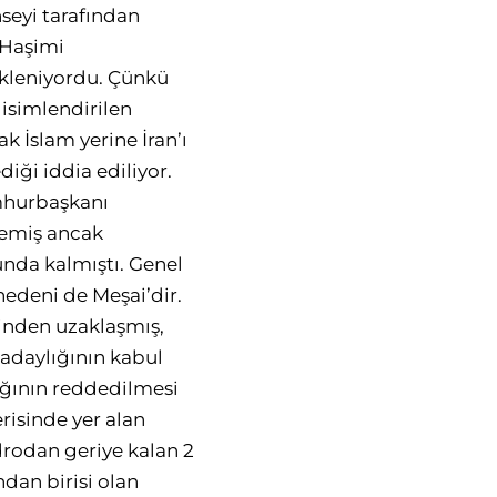
seyi tarafından
e Haşimi
bekleniyordu. Çünkü
 isimlendirilen
k İslam yerine İran’ı
iği iddia ediliyor.
umhurbaşkanı
temiş ancak
da kalmıştı. Genel
nedeni de Meşai’dir.
rinden uzaklaşmış,
adaylığının kabul
ğının reddedilmesi
risinde yer alan
adrodan geriye kalan 2
ndan birisi olan