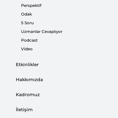
Perspektif
Odak
Paylaş:
5 Soru
Uzmanlar Cevaplıyor
Podcast
Video
Etkinlikler
Hakkımızda
Kadromuz
Salı günü Kars, Yeni Türkiye için büyük önem
taşıyan TANAP’ın temel atma törenine ev
İletişim
sahipliği yaptı. Cumhurbaşkanımız Erdoğan,
Gürcistan Cumhurbaşkanı Giorgi Marguelaşvili