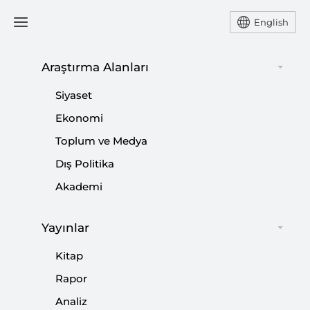
English
Ana Sayfa
Etkinlikler
Araştırma Alanları
Siyaset
15 Temmuz Sempozyumu
Ekonomi
Toplum ve Medya
SETA Ankara | 13 Temmuz 2024
Dış Politika
Akademi
Paylaş:
Yayınlar
Kitap
Rapor
Analiz