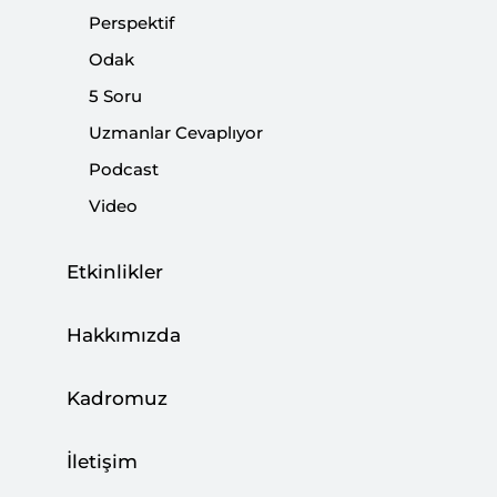
Perspektif
Odak
5 Soru
Uzmanlar Cevaplıyor
Podcast
Video
13
Etkinlikler
Temmuz 2024
Cumartesi 10:30
Hakkımızda
Takvime ekle
Kadromuz
İletişim
Yer: